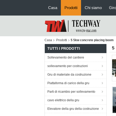
Casa
Prodotti
Chi siamo
Giro
Casa
Prodotti
5 5kw concrete placing boom
5
TUTTI I PRODOTTI
Sollevamento del cantiere
sollevamento per costruzioni
Gru di materiale da costruzione
Piattaforma di carico della gru
Parti di ricambio per sollevamento
cavo elettrico della gru
Elevatore della gru della costruzione