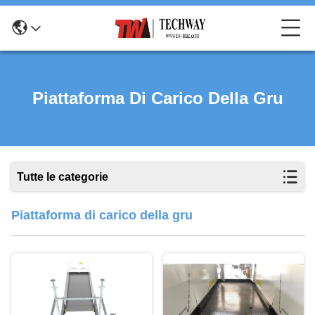
Piattaforma Di Carico Della Gru
Tutte le categorie
Piattaforma di carico della gru