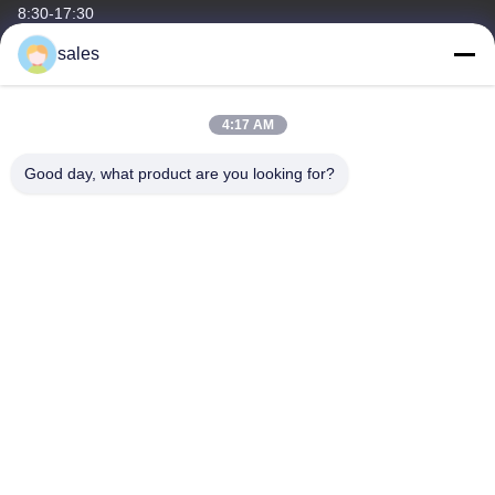
8:30-17:30
sales
Il nostro indirizzo
Indirizzo aziendale
4:17 AM
Camera 1311, edificio n. 3 Golson Plaza, n. 163 Yingbin Ave,
distretto di Huadu, Guangzhou, 510800, Cina
Good day, what product are you looking for?
Indirizzo della fabbrica
No.318 Wufeng Industrial Road ShenShan Town, distretto di
Baiyun, GuangZhou, 510460, Cina
tel
86-20-36969420
Cina Buona qualità Sollevamento del cantiere Fornitore. -2026
GUANGZHOU TECHWAY MACHINERY CORPORATION Tutti i