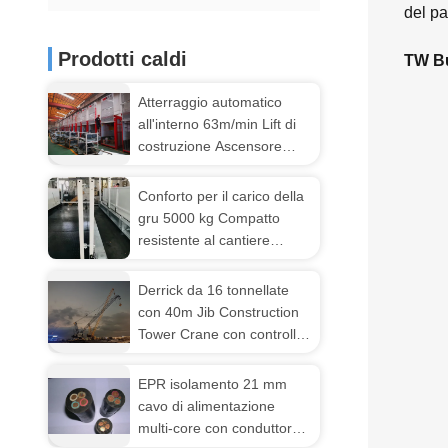
del p
Prodotti caldi
TW Bu
Atterraggio automatico
all'interno 63m/min Lift di
costruzione Ascensore
resistente alla ruggine
Conforto per il carico della
gru 5000 kg Compatto
resistente al cantiere
MLP2200
Derrick da 16 tonnellate
con 40m Jib Construction
Tower Crane con controllo
inverter
EPR isolamento 21 mm
cavo di alimentazione
multi-core con conduttore