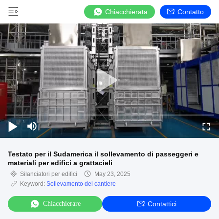
Chiacchierata
Contatto
Testato per il Sudamerica il sollevamento di passeggeri e
materiali per edifici a grattacieli
Silanciatori per edifici
May 23, 2025
Keyword:
Sollevamento del cantiere
Chiacchierare
Contattici