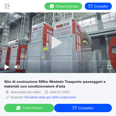
Chiacchierata
Contatto
Sito di costruzione 500m 46m/min Trasporto passeggeri e
materiali con condizionatore d'aria
Silanciatori per edifici
April 03, 2024
Keyword:
Elevatore della gru della costruzione
Chiacchierare
Contattici