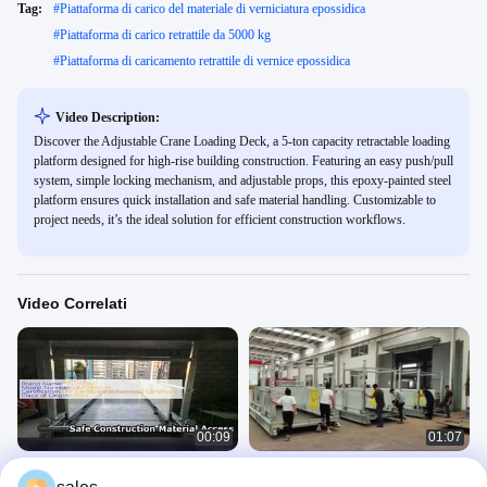
Tag:
#
Piattaforma di carico del materiale di verniciatura epossidica
#
Piattaforma di carico retrattile da 5000 kg
#
Piattaforma di caricamento retrattile di vernice epossidica
Video Description:
Discover the Adjustable Crane Loading Deck, a 5-ton capacity retractable loading
platform designed for high-rise building construction. Featuring an easy push/pull
system, simple locking mechanism, and adjustable props, this epoxy-painted steel
platform ensures quick installation and safe material handling. Customizable to
project needs, it’s the ideal solution for efficient construction workflows.
Video Correlati
00:09
01:07
Accesso sicuro alla costruzione del
MLP2600 Cran Loading Deck