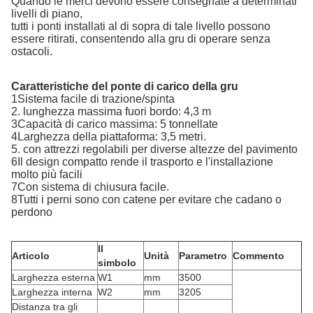
Quando le merci devono essere consegnate a determinati
livelli di piano,
tutti i ponti installati al di sopra di tale livello possono
essere ritirati, consentendo alla gru di operare senza
ostacoli.
Caratteristiche del ponte di carico della gru
1Sistema facile di trazione/spinta
2. lunghezza massima fuori bordo: 4,3 m
3Capacità di carico massima: 5 tonnellate
4Larghezza della piattaforma: 3,5 metri.
5. con attrezzi regolabili per diverse altezze del pavimento
6Il design compatto rende il trasporto e l'installazione
molto più facili
7Con sistema di chiusura facile.
8Tutti i perni sono con catene per evitare che cadano o
perdono
Il
Articolo
Unità
Parametro
Commento
simbolo
Larghezza esterna
W1
mm
3500
Larghezza interna
W2
mm
3205
Distanza tra gli