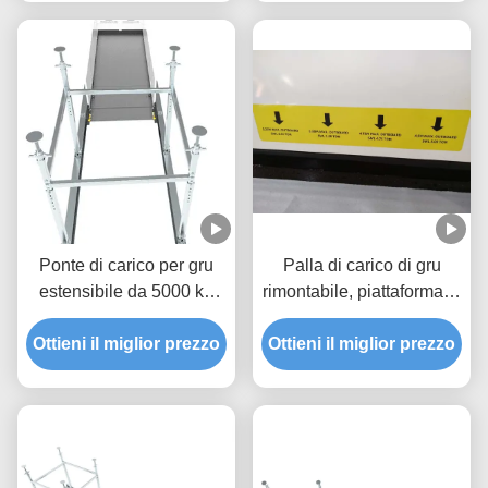
Ponte di carico per gru
Palla di carico di gru
estensibile da 5000 kg
rimontabile, piattaforma di
con verniciatura
sollevamento di materiali
Ottieni il miglior prezzo
epossidica MLP2800-H
Ottieni il miglior prezzo
da 5000 kg