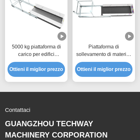
5000 kg piattaforma di
Piattaforma di
carico per edifici
sollevamento di materiali
galvanizzazione a caldo
resistente alla ruggine
Ottieni il miglior prezzo
MLP4200
Ottieni il miglior prezzo
Contattaci
GUANGZHOU TECHWAY
MACHINERY CORPORATION