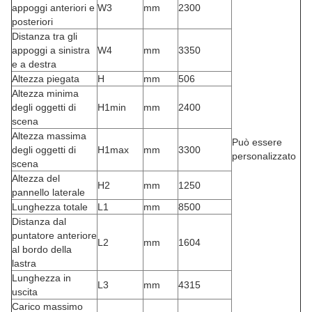
appoggi anteriori e
W3
mm
2300
posteriori
Distanza tra gli
appoggi a sinistra
W4
mm
3350
e a destra
Altezza piegata
H
mm
506
Altezza minima
degli oggetti di
H1min
mm
2400
scena
Altezza massima
Può essere
degli oggetti di
H1max
mm
3300
personalizzato
scena
Altezza del
H2
mm
1250
pannello laterale
Lunghezza totale
L1
mm
8500
Distanza dal
puntatore anteriore
L2
mm
1604
al bordo della
lastra
Lunghezza in
L3
mm
4315
uscita
Carico massimo