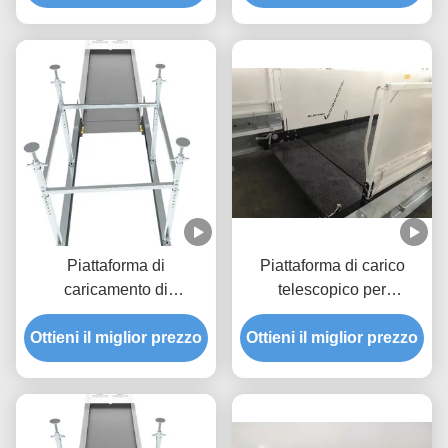
Larghezza MLP2600
Piattaforma di
Piattaforma di carico
caricamento di
telescopico per
costruzione retrattile da
costruzioni
2600 mm anti-corrosione
Ottieni il miglior prezzo
Ottieni il miglior prezzo