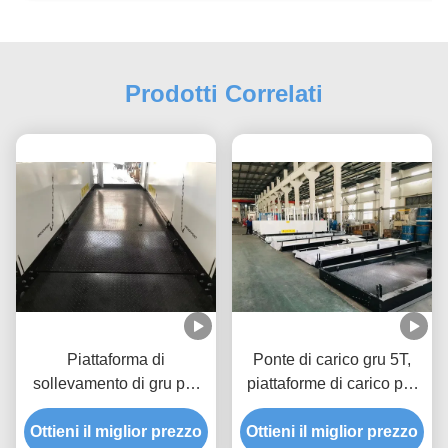
Prodotti Correlati
Piattaforma di
Ponte di carico gru 5T,
sollevamento di gru per
piattaforme di carico per
cantieri a grattacieli
edifici da 5,3 m
Ottieni il miglior prezzo
Ritraccibile 2600 mm
Ottieni il miglior prezzo
MLP3200-H