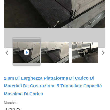
2.8m Di Larghezza Piattaforma Di Carico Di
Materiali Da Costruzione 5 Tonnellate Capacità
Massima Di Carico
Marchio:
TECHWAY