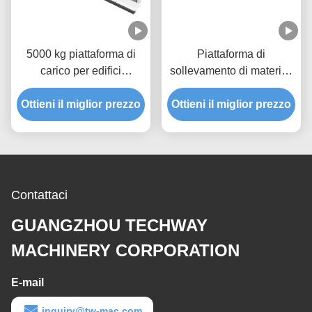
5000 kg piattaforma di
Piattaforma di
carico per edifici
sollevamento di materiali
galvanizzazione a caldo
resistente alla ruggine
Ottieni il miglior prezzo
MLP4200
Ottieni il miglior prezzo
Contattaci
GUANGZHOU TECHWAY
MACHINERY CORPORATION
E-mail
inquiry@tw-mac.com