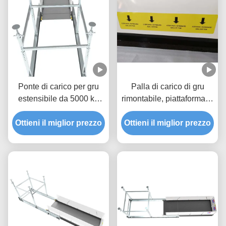
Ponte di carico per gru
Palla di carico di gru
estensibile da 5000 kg
rimontabile, piattaforma di
con verniciatura
sollevamento di materiali
Ottieni il miglior prezzo
epossidica MLP2800-H
Ottieni il miglior prezzo
da 5000 kg