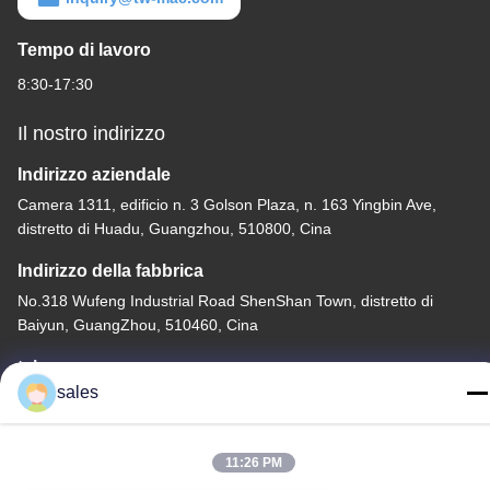
Tempo di lavoro
8:30-17:30
Il nostro indirizzo
Indirizzo aziendale
Camera 1311, edificio n. 3 Golson Plaza, n. 163 Yingbin Ave,
distretto di Huadu, Guangzhou, 510800, Cina
Indirizzo della fabbrica
No.318 Wufeng Industrial Road ShenShan Town, distretto di
Baiyun, GuangZhou, 510460, Cina
tel
sales
86-20-36969420
11:26 PM