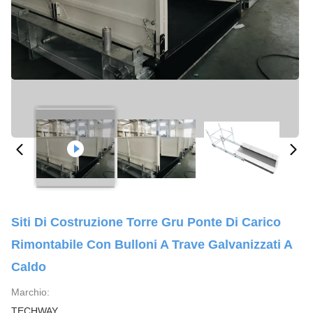
Siti Di Costruzione Torre Gru Ponte Di Carico
Rimontabile Con Bulloni A Trave Galvanizzati A
Caldo
Marchio:
TECHWAY