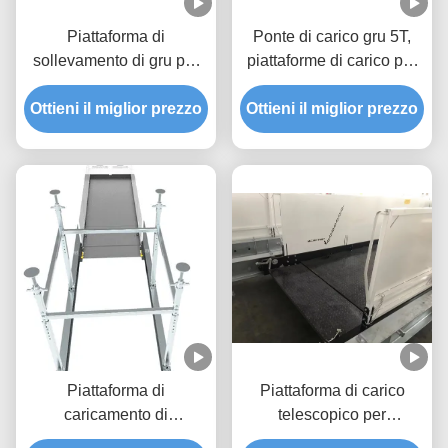
Piattaforma di
Ponte di carico gru 5T,
sollevamento di gru per
piattaforme di carico per
cantieri a grattacieli
edifici da 5,3 m
Ottieni il miglior prezzo
Ritraccibile 2600 mm
Ottieni il miglior prezzo
MLP3200-H
Larghezza MLP2600
Piattaforma di
Piattaforma di carico
caricamento di
telescopico per
costruzione retrattile da
costruzioni