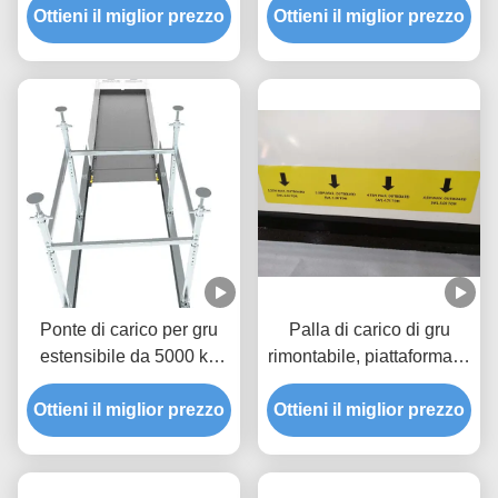
2600 mm anti-corrosione
Ottieni il miglior prezzo
Ottieni il miglior prezzo
Ponte di carico per gru
Palla di carico di gru
estensibile da 5000 kg
rimontabile, piattaforma di
con verniciatura
sollevamento di materiali
Ottieni il miglior prezzo
epossidica MLP2800-H
Ottieni il miglior prezzo
da 5000 kg