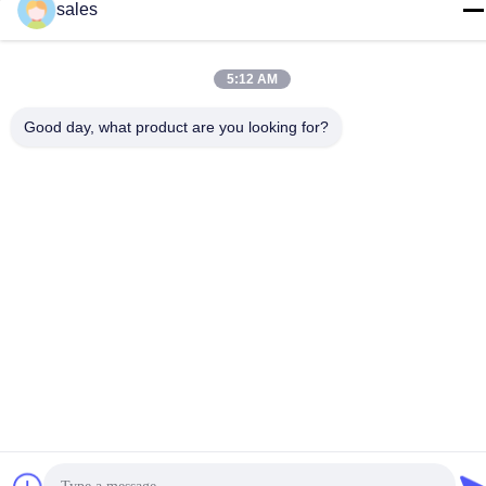
sales
tel
86-20-36969420
5:12 AM
Good day, what product are you looking for?
Cina Buona qualità Sollevamento del cantiere Fornitore. -2026
GUANGZHOU TECHWAY MACHINERY CORPORATION Tutti i
diritti riservati.
Politica sulla privacy
|
Mappa del sito