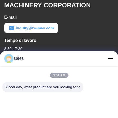
MACHINERY CORPORATION
E-mail
inquiry@tw-mac.com
Tempo di lavoro
8:30-17:30
sales
Il nostro indirizzo
Indirizzo aziendale
3:51 AM
Camera 1311, edificio n. 3 Golson Plaza, n. 163 Yingbin Ave,
distretto di Huadu, Guangzhou, 510800, Cina
Good day, what product are you looking for?
Indirizzo della fabbrica
No.318 Wufeng Industrial Road ShenShan Town, distretto di
Baiyun, GuangZhou, 510460, Cina
tel