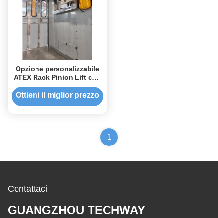
Opzione personalizzabile
ATEX Rack Pinion Lift con
carico di 2000 kg/cabinetta
installato sia all'interno
Ottieni il miglior prezzo
che all'esterno
1
Contattaci
GUANGZHOU TECHWAY