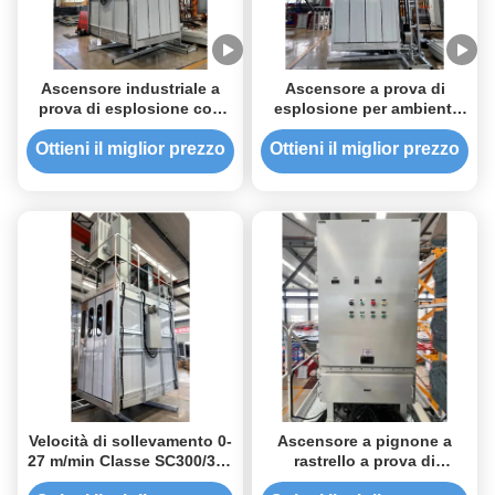
Ascensore industriale a
Ascensore a prova di
prova di esplosione con
esplosione per ambienti
dispositivi di sicurezza
pericolosi quali raffinerie,
avanzati per passeggeri e
impianti chimici con
Ottieni il miglior prezzo
Ottieni il miglior prezzo
materiali in aree pericolose
sistema di funzionamento
automatico
Velocità di sollevamento 0-
Ascensore a pignone a
27 m/min Classe SC300/300
rastrello a prova di
a prova di esplosione con
esplosione in acciaio