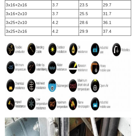
3x16+2x16
3.7
23.5
29.7
3x16+2x10
3.7
25.5
31.7
3x25+2x10
4.2
28.6
36.1
3x25+2x16
4.2
29.9
37.4