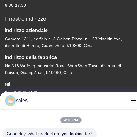
8:30-17:30
Il nostro indirizzo
Indirizzo aziendale
Camera 1311, edificio n. 3 Golson Plaza, n. 163 Yingbin Ave,
distretto di Huadu, Guangzhou, 510800, Cina
Indirizzo della fabbrica
No.318 Wufeng Industrial Road ShenShan Town, distretto di
Baiyun, GuangZhou, 510460, Cina
tel
86-20-36969420
sales
4:10 PM
Cina Buona qualità Sollevamento del cantiere Fornitore. -2026
Good day, what product are you looking for?
GUANGZHOU TECHWAY MACHINERY CORPORATION Tutti i