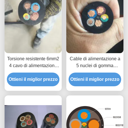
Torsione resistente 6mm2
Cable di alimentazione a
4 cavo di alimentazione
5 nuclei di gomma
di base per il
flessibile anti piegatura
Ottieni il miglior prezzo
sollevamento di edifici
Ottieni il miglior prezzo
CCC approvato