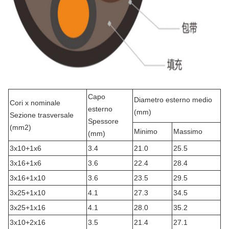
Capo
Diametro esterno medio
Cori x nominale
esterno
(mm)
Sezione trasversale
Spessore
(mm2)
Minimo
Massimo
(mm)
3x10+1x6
3.4
21.0
25.5
3x16+1x6
3.6
22.4
28.4
3x16+1x10
3.6
23.5
29.5
3x25+1x10
4.1
27.3
34.5
3x25+1x16
4.1
28.0
35.2
3x10+2x16
3.5
21.4
27.1