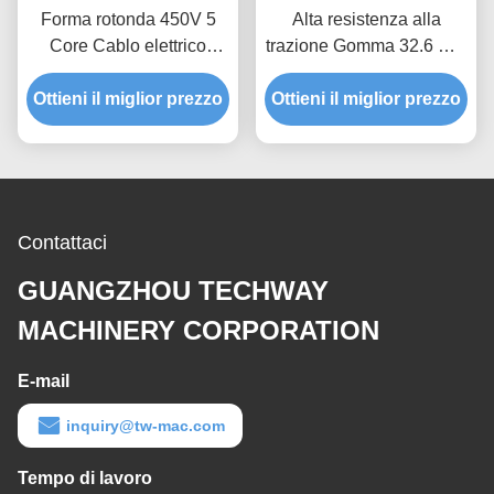
Forma rotonda 450V 5
Alta resistenza alla
Core Cablo elettrico
trazione Gomma 32.6 mm
resistente alla piegatura
Multi Core Cavo elettrico
Ottieni il miglior prezzo
per ascensore di
Ottieni il miglior prezzo
Tipo tamburo Flessibile
costruzione
Contattaci
GUANGZHOU TECHWAY
MACHINERY CORPORATION
E-mail
inquiry@tw-mac.com
Tempo di lavoro