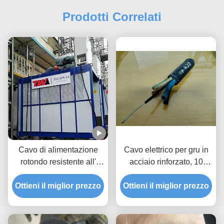
Prodotti Correlati
Cavo di alimentazione
Cavo elettrico per gru in
rotondo resistente all'
acciaio rinforzato, 10
usura, cavo di gomma
mm2 3 cavi di
Ottieni il miglior prezzo
robusto da 3,5 mm.
Ottieni il miglior prezzo
alimentazione