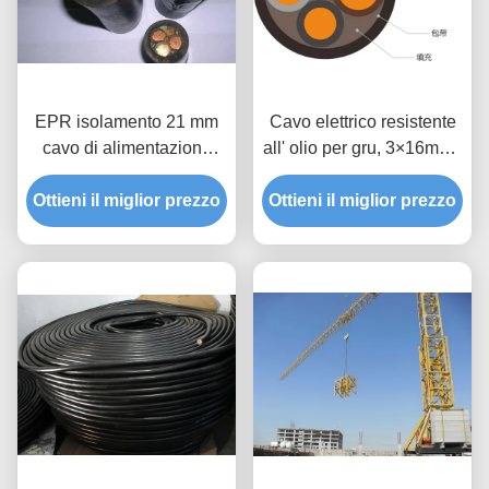
EPR isolamento 21 mm
Cavo elettrico resistente
cavo di alimentazione
all' olio per gru, 3×16mm2
multi-core con conduttore
Cavo elettrico nero
Ottieni il miglior prezzo
di rame
Ottieni il miglior prezzo