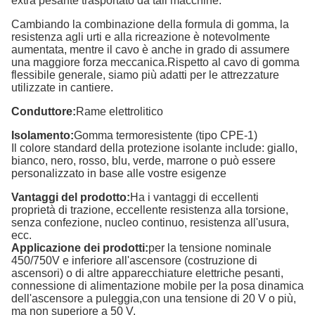
extra pesante trasportato da tali macchine.
Cambiando la combinazione della formula di gomma, la
resistenza agli urti e alla ricreazione è notevolmente
aumentata, mentre il cavo è anche in grado di assumere
una maggiore forza meccanica.Rispetto al cavo di gomma
flessibile generale, siamo più adatti per le attrezzature
utilizzate in cantiere.
Conduttore:
Rame elettrolitico
Isolamento:
Gomma termoresistente (tipo CPE-1)
Il colore standard della protezione isolante include: giallo,
bianco, nero, rosso, blu, verde, marrone o può essere
personalizzato in base alle vostre esigenze
Vantaggi del prodotto:
Ha i vantaggi di eccellenti
proprietà di trazione, eccellente resistenza alla torsione,
senza confezione, nucleo continuo, resistenza all'usura,
ecc.
Applicazione dei prodotti:
per la tensione nominale
450/750V e inferiore all'ascensore (costruzione di
ascensori) o di altre apparecchiature elettriche pesanti,
connessione di alimentazione mobile per la posa dinamica
dell'ascensore a puleggia,con una tensione di 20 V o più,
ma non superiore a 50 V.